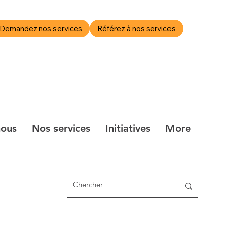
Demandez nos services
Référez à nos services
ie de photos
Actualités et blogue
More
nous
Nos services
Initiatives
More