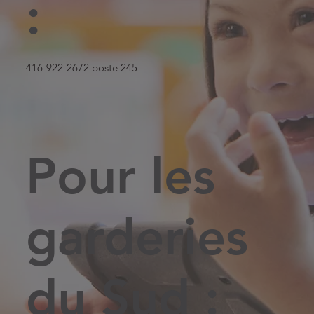
:
416-922-2672 poste 245
Pour les
garderies
du Sud :