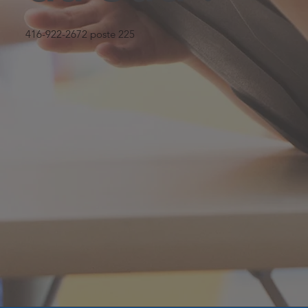
416-922-2672 poste 225