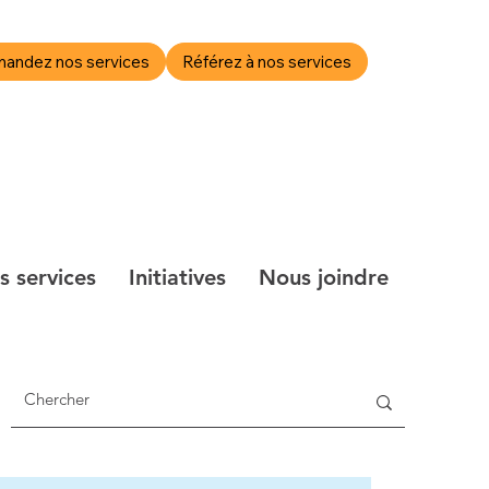
andez nos services
Référez à nos services
alités et blogue
Calendrier des activités
s services
Initiatives
Nous joindre