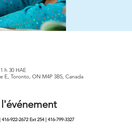
 11 h 30 HAE
ve E, Toronto, ON M4P 3B5, Canada
 l'événement
 416-922-2672 Ext 254 | 416-799-3327