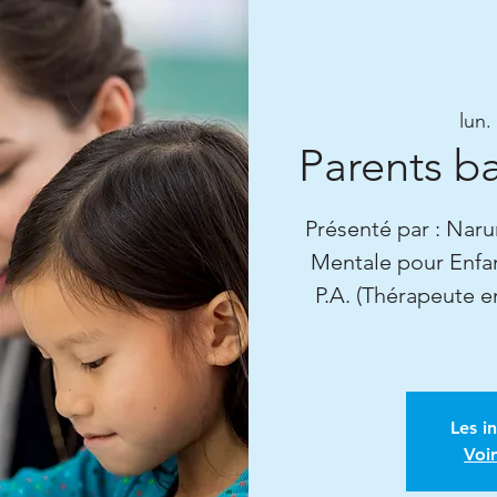
lun.
Parents b
Présenté par : Nar
Mentale pour Enfan
P.A. (Thérapeute e
Les i
Voi