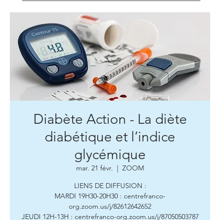
Diabète Action - La diète
diabétique et l’indice
glycémique
mar. 21 févr.
  |  
ZOOM
LIENS DE DIFFUSION :
MARDI 19H30-20H30 : centrefranco-
org.zoom.us/j/82612642652
JEUDI 12H-13H : centrefranco-org.zoom.us/j/87050503787