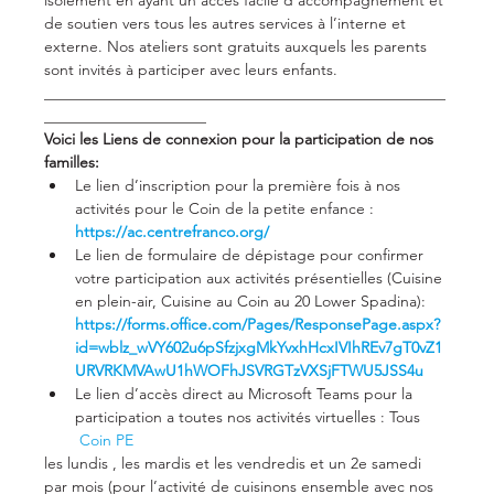
de soutien vers tous les autres services à l’interne et 
externe. Nos ateliers sont gratuits auxquels les parents 
sont invités à participer avec leurs enfants.
____________________________________________________
_____________________
Voici les Liens de connexion pour la participation de nos 
familles:
Le lien d’inscription pour la première fois à nos 
activités pour le Coin de la petite enfance : 
https://ac.centrefranco.org/
Le lien de formulaire de dépistage pour confirmer 
votre participation aux activités présentielles (Cuisine 
en plein-air, Cuisine au Coin au 20 Lower Spadina):
https://forms.office.com/Pages/ResponsePage.aspx?
id=wblz_wVY602u6pSfzjxgMkYvxhHcxIVIhREv7gT0vZ1
URVRKMVAwU1hWOFhJSVRGTzVXSjFTWU5JSS4u
Le lien d’accès direct au Microsoft Teams pour la 
participation a toutes nos activités virtuelles : Tous 
Coin PE
les lundis , les mardis et les vendredis et un 2e samedi 
par mois (pour l’activité de cuisinons ensemble avec nos 