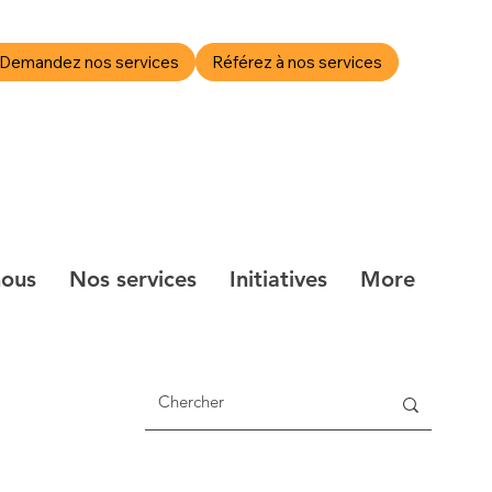
Demandez nos services
Référez à nos services
ie de photos
Actualités et blogue
More
nous
Nos services
Initiatives
More